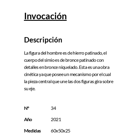
Invocación
Descripción
La figura del hombre es de hierro patinado, el
cuerpo del simio es de bronce patinado con
detalles en bronce niquelado. Esta es una obra
cinética ya que posee un mecanismo por el cual
la pieza central que une las dos figuras gira sobre
su eje.
N°
34
Año
2021
Medidas
60x50x25