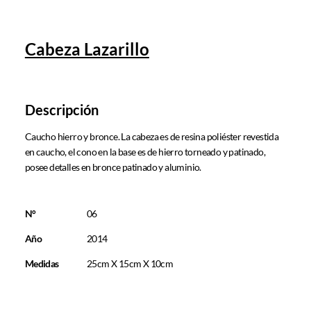
Cabeza Lazarillo
Descripción
Caucho hierro y bronce. La cabeza es de resina poliéster revestida
en caucho, el cono en la base es de hierro torneado y patinado,
posee detalles en bronce patinado y aluminio.
N°
06
Año
2014
Medidas
25cm X 15cm X 10cm